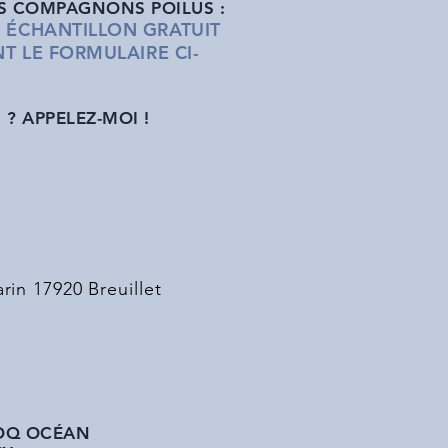
S COMPAGNONS POILUS :
ÉCHANTILLON GRATUI
T
T LE FORMULAIRE CI-
? APPELEZ-MOI !
rin 17920 Breuillet
OQ OCÉAN