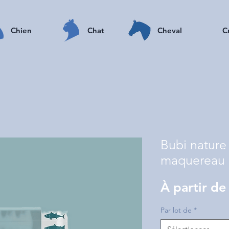
Chien
Chat
Cheval
C
Bubi nature
maquereau 
À partir d
Par lot de
*