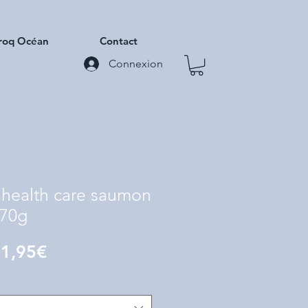
roq Océan
Contact
Connexion
 health care saumon
70g
Prix
e
1,95€
promotionnel