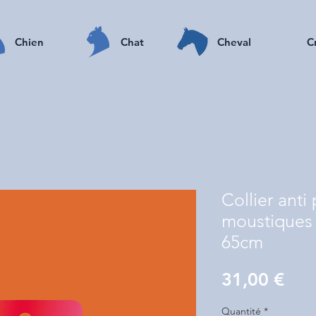
Chien
Chat
Cheval
C
Collier anti
moustiques 
65cm
Prix
31,00 €
Quantité
*