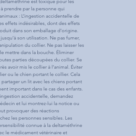
a deltaméthrine est toxique pour les
s à prendre par la personne qui
nimaux : L’ingestion accidentelle de
 effets indésirables, dont des effets
roduit dans son emballage d’origine.
 jusqu’à son utilisation. Ne pas fumer,
pulation du collier. Ne pas laisser les
u le mettre dans la bouche. Éliminer
utes parties découpées du collier. Se
ès avoir mis le collier à l’animal. Éviter
ier ou le chien portant le collier. Cela
artager un lit avec les chiens portant
rement important dans le cas des enfants.
’ingestion accidentelle, demandez
ecin et lui montrez-lui la notice ou
peut provoquer des réactions
) chez les personnes sensibles. Les
sensibilité connue à la deltaméthrine
vec le médicament vétérinaire et