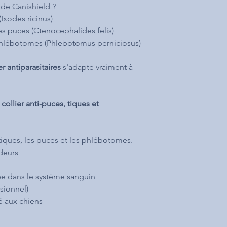
é de Canishield ?
(Ixodes ricinus)
es puces (Ctenocephalides felis)
 phlébotomes (Phlebotomus perniciosus)
er antiparasitaires
s'adapte vraiment à
collier anti-puces, tiques et
es tiques, les puces et les phlébotomes.
odeurs
ée dans le système sanguin
asionnel)
é aux chiens