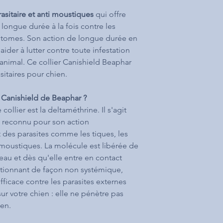
arasitaire et anti moustiques
qui offre
longue durée à la fois contre les
botomes. Son action de longue durée en
aider à lutter contre toute infestation
 animal. Ce collier Canishield Beaphar
asitaires pour chien.
 Canishield de Beaphar ?
 collier est la deltaméthrine. Il s'agit
de reconnu pour son action
t des parasites comme les tiques, les
moustiques. La molécule est libérée de
peau et dès qu'elle entre en contact
nctionnant de façon non systémique,
ficace contre les parasites externes
 sur votre chien : elle ne pénètre pas
ien.