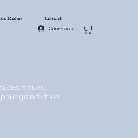
roq Océan
Contact
Connexion
 puces, tiques,
pour grand chien