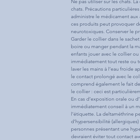
Ne pas utiliser sur les chats. L
chats. Précautions particulière
administre le médicament aux a
ces produits peut provoquer des
neurotoxiques. Conserver le p
Garder le collier dans le sachet
boire ou manger pendant la mani
enfants jouer avec le collier o
immédiatement tout reste ou to
laver les mains à l’eau froide apr
le contact prolongé avec le coll
comprend également le fait de p
le collier : ceci est particuliè
En cas d’exposition orale ou d
immédiatement conseil à un méd
l’étiquette. La deltaméthrine 
d’hypersensibilité (allergiques
personnes présentant une hyper
devraient éviter tout contact a