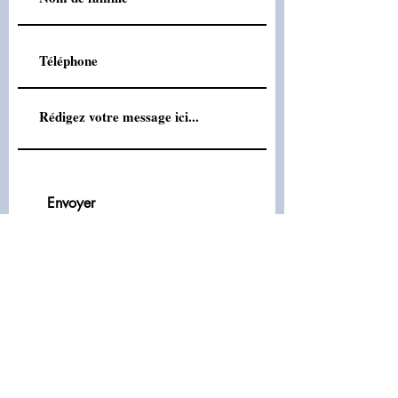
Envoyer
VOUS SOUHAITEZ FAIRE
DÉCOUVRIR NOS PRODUITS
À
VOS COMPAGNONS POILUS :
DEMANDEZ UN ÉCHANTILLON