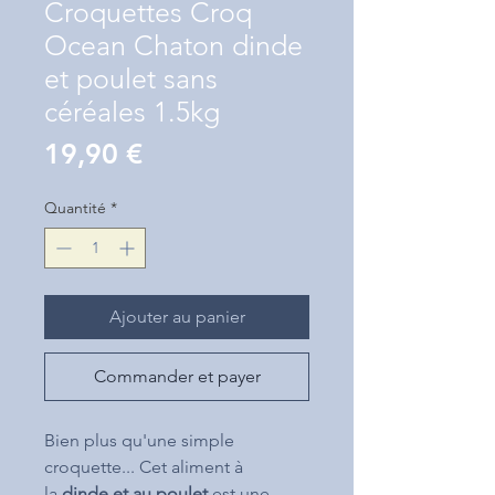
Croquettes Croq
Ocean Chaton dinde
et poulet sans
céréales 1.5kg
Prix
19,90 €
Quantité
*
Ajouter au panier
Commander et payer
Bien plus qu'une simple
croquette... Cet aliment à
la
dinde et au poulet
est une