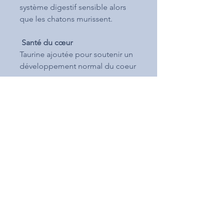
système digestif sensible alors
que les chatons murissent.
Santé du cœur
Taurine ajoutée pour soutenir un
développement normal du coeur
Contactez-moi ...