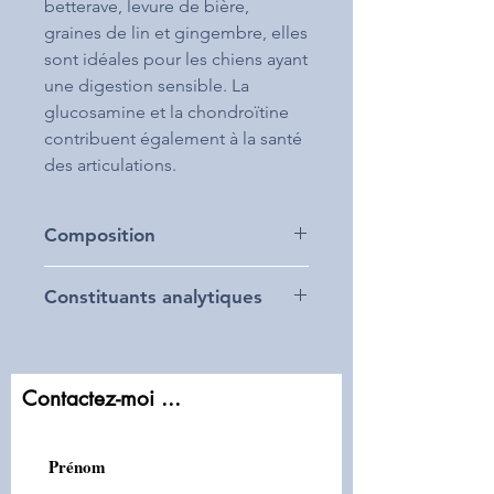
betterave, levure de bière,
graines de lin et gingembre, elles
sont idéales pour les chiens ayant
une digestion sensible. La
glucosamine et la chondroïtine
contribuent également à la santé
des articulations.
Composition
Protéines animales déshydratées 45 %
Constituants analytiques
(agneau 25 %, canard 20 %), Pommes
de terre 30,53 %, Graisse de canard
Protéines brutes 25 %, Matières
10 %, Pois 5,75 %, Pulpe de betterave
grasses brutes 14 %, Minéraux 9,11 %,
2 %, Levure de bière 2 %, Foie de
Humidité 9 %, Fibres 2,24 %, Calcium
volaille hydrolysé, Graine de lin,
Contactez-moi ...
1,61 %, Phosphore 0,83 %.
Minéraux, Gingembre, Herbes et
épices, Yucca Schidigera,
Glucosamine, Chondroïtine.