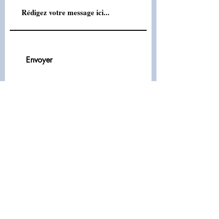
Envoyer
VOUS SOUHAITEZ FAIRE
DÉCOUVRIR NOS PRODUITS
À
VOS COMPAGNONS POILUS :
DEMANDEZ UN ÉCHANTILLON
GRATUI
T
EN REMPLISSANT LE
FORMULAIRE CI-CONTRE
DES QUESTIONS ?