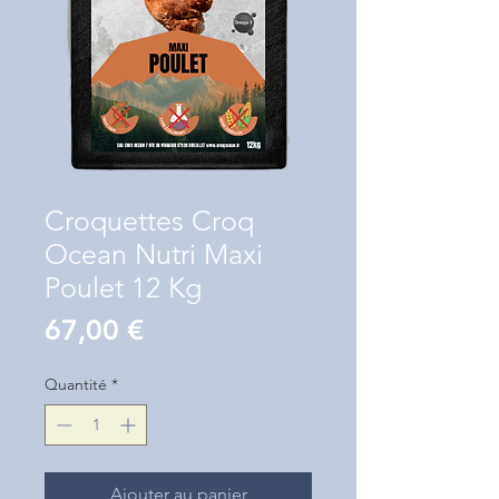
Croquettes Croq
Ocean Nutri Maxi
Poulet 12 Kg
Prix
67,00 €
Quantité
*
Ajouter au panier