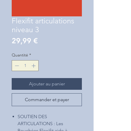
Flexifit articulations
niveau 3
Prix
29,99 €
Quantité
*
Ajouter au panier
Commander et payer
SOUTIEN DES
ARTICULATIONS : Les
Bouchées Flexifit aide à