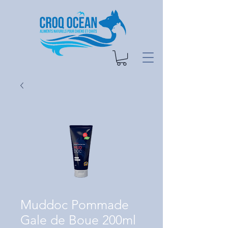
Muddoc Pommade
Gale de Boue 200ml