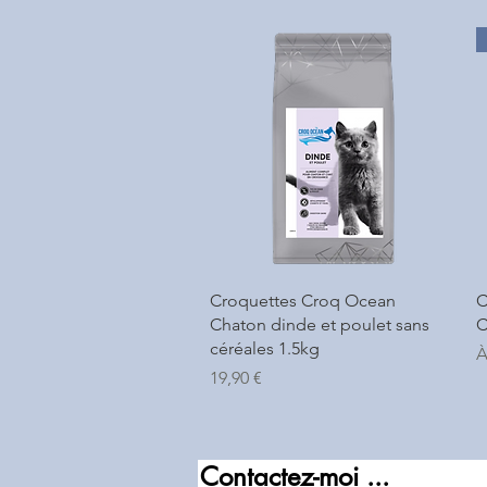
Aperçu rapide
Croquettes Croq Ocean
C
Chaton dinde et poulet sans
C
céréales 1.5kg
P
À
Prix
19,90 €
Contactez-moi ...