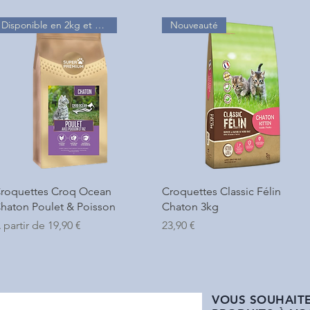
Disponible en 2kg et 6kg
Nouveauté
Aperçu rapide
Aperçu rapide
roquettes Croq Ocean
Croquettes Classic Félin
haton Poulet & Poisson
Chaton 3kg
rix promotionnel
Prix
 partir de
19,90 €
23,90 €
VOUS SOUHAITE