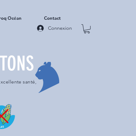
roq Océan
Contact
Connexion
ATONS
xcellente santé,