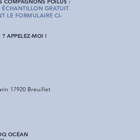
S COMPAGNONS POILUS :
ÉCHANTILLON GRATUI
T
T LE FORMULAIRE CI-
? APPELEZ-MOI !
rin 17920 Breuillet
OQ OCÉAN