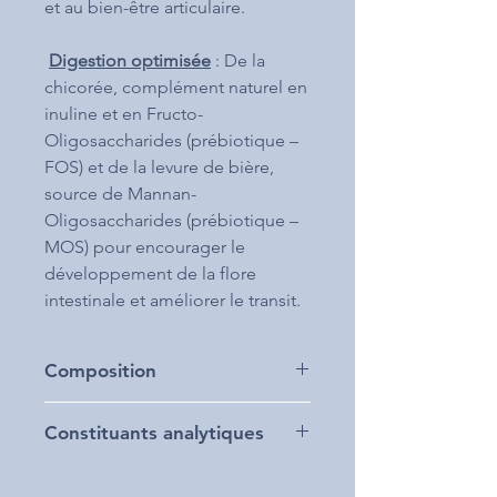
et au bien-être articulaire.
Digestion optimisée
: De la
chicorée, complément naturel en
inuline et en Fructo-
Oligosaccharides (prébiotique –
FOS) et de la levure de bière,
source de Mannan-
Oligosaccharides (prébiotique –
MOS) pour encourager le
développement de la flore
intestinale et améliorer le transit.
Composition
Protéines de volaille déshydratées
Constituants analytiques
(28%), maïs, riz, pois, graisse de
volaille (5%), pulpe de betterave
Protéine brute : 25%, Matières
déshydratée (4%), hydrolysat de